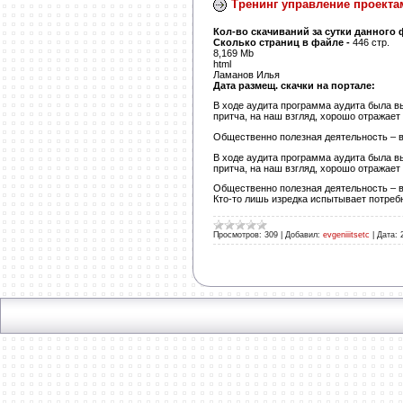
Тренинг управление проекта
Кол-во скачиваний за сутки данного
Сколько страниц в файле -
446 стр.
8,169 Mb
html
Ламанов Илья
Дата размещ. скачки на портале:
В ходе аудита программа аудита была вы
притча, на наш взгляд, хорошо отражает
Общественно полезная деятельность – в
В ходе аудита программа аудита была вы
притча, на наш взгляд, хорошо отражает
Общественно полезная деятельность – в
Кто-то лишь изредка испытывает потреб
Просмотров:
309
|
Добавил:
evgeniiitsetc
|
Дата: