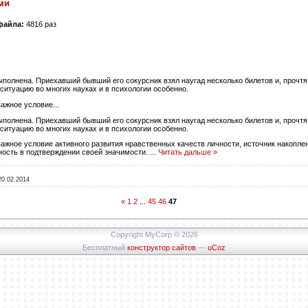
ми
 файла:
4816 раз
полнена. Приехавший бывший его сокурсник взял наугад несколько билетов и, прочтя 
 ситуацию во многих науках и в психологии особенно.
ажное условие...
полнена. Приехавший бывший его сокурсник взял наугад несколько билетов и, прочтя 
 ситуацию во многих науках и в психологии особенно.
ажное условие активного развития нравственных качеств личности, источник накопле
ность в подтверждении своей значимости.
...
Читать дальше »
20.02.2014
«
1
2
...
45
46
47
Copyright MyCorp © 2026
Бесплатный
конструктор сайтов
—
uCoz