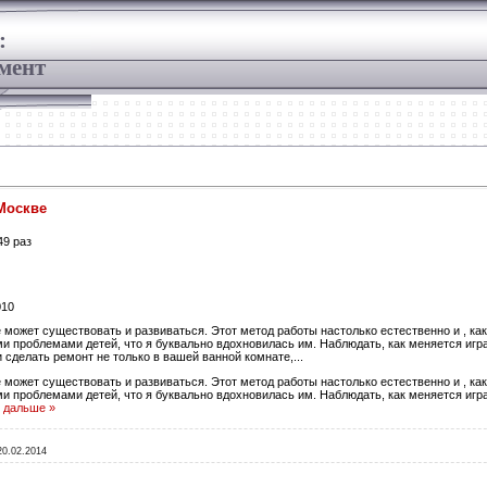
:
мент
Москве
49 раз
010
 может существовать и развиваться. Этот метод работы настолько естественно и , как
 проблемами детей, что я буквально вдохновилась им. Наблюдать, как меняется игра 
 сделать ремонт не только в вашей ванной комнате,...
 может существовать и развиваться. Этот метод работы настолько естественно и , как
 проблемами детей, что я буквально вдохновилась им. Наблюдать, как меняется игра 
 дальше »
20.02.2014