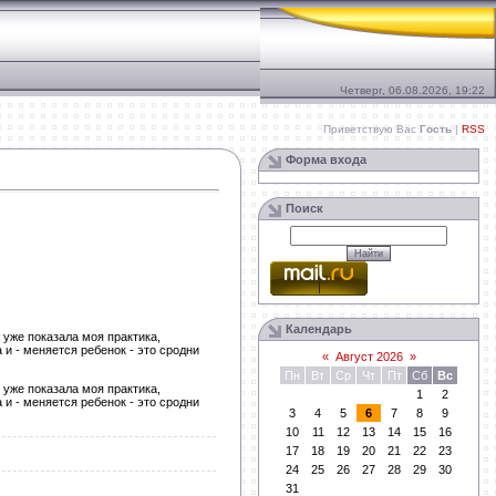
Четверг, 06.08.2026, 19:22
Приветствую Вас
Гость
|
RSS
Форма входа
Поиск
Календарь
 уже показала моя практика,
и - меняется ребенок - это сродни
«
Август 2026
»
Пн
Вт
Ср
Чт
Пт
Сб
Вс
 уже показала моя практика,
1
2
и - меняется ребенок - это сродни
3
4
5
6
7
8
9
10
11
12
13
14
15
16
17
18
19
20
21
22
23
24
25
26
27
28
29
30
31