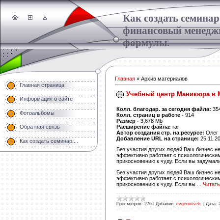
Как создать семинар
финансовый менедж
формулы.
Главная
»
Архив материалов
Главная страница
Учебный центр Маникюра в 
Информация о сайте
Колл. благодар. за сегодня файла:
35
Фотоальбомы
Колл. страниц в работе -
914
Размер -
3,678 Mb
Расширение файла:
rar
Обратная связь
Автор создания стр. на ресурсе:
Олег
Добавление URL на странице:
25.11.2
Как создать семинар:...
Без участия других людей Ваш бизнес не
эффективно работает с психологическими
прикосновению к чуду. Если вы задумали
Без участия других людей Ваш бизнес не
эффективно работает с психологическими
прикосновению к чуду. Если вы
...
Читать
Просмотров:
276
|
Добавил:
evgeniiitsetc
|
Дата: