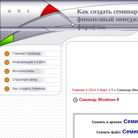
Как создать семинар
финансовый менедж
формулы.
Главная страница
Информация о сайте
Фотоальбомы
Обратная связь
Как создать семинар:...
Главная
»
2014
»
Март
»
9
» Семинар Win
Семинар Windows 8
Семин
Скачать в архиве:
Семин
Скачать файл: