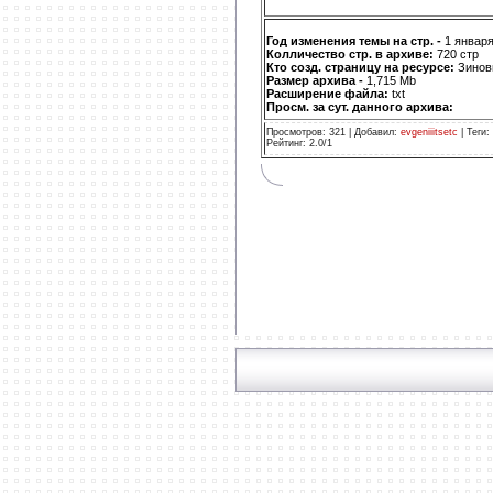
Год изменения темы на стр. -
1 января
Колличество стр. в архиве:
720 стр
Кто созд. страницу на ресурсе:
Зинов
Размер архива -
1,715 Mb
Расширение файла:
txt
Просм. за сут. данного архива:
Просмотров
:
321
|
Добавил
:
evgeniiitsetc
|
Теги
:
Рейтинг
:
2.0
/
1